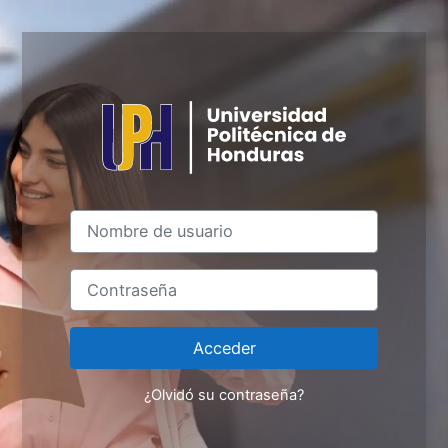
Salta al contenido principal
Nombre de usuario
Contraseña
Acceder
¿Olvidó su contraseña?